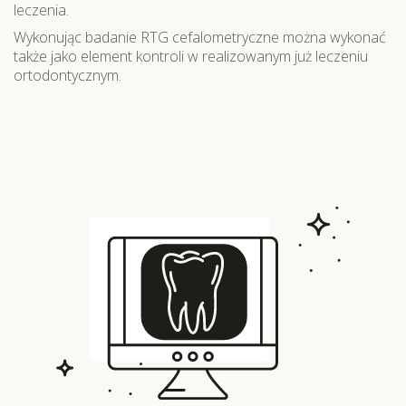
leczenia.
Wykonując badanie RTG cefalometryczne można wykonać
także jako element kontroli w realizowanym już leczeniu
ortodontycznym.