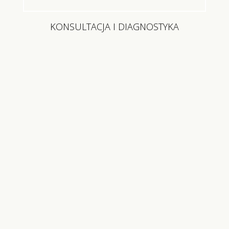
KONSULTACJA I DIAGNOSTYKA
Facebook
Instagram
© Copyright 2023 — cornerdent.pl